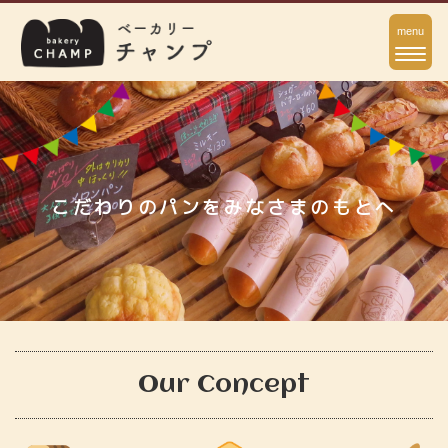
ナ
menu
ビ
ゲ
ー
シ
ョ
こだわりのパンをみなさまのもとへ
ン
Our Concept